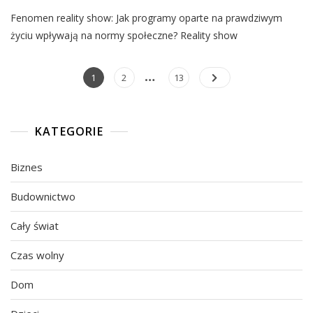
Fenomen reality show: Jak programy oparte na prawdziwym
życiu wpływają na normy społeczne? Reality show
…
Nawigacja
Page
Page
Page
1
2
13
po
wpisach
KATEGORIE
Biznes
Budownictwo
Cały świat
Czas wolny
Dom