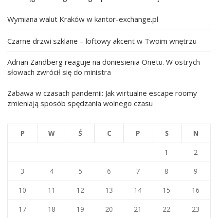
Wymiana walut Kraków w kantor-exchange.pl
Czarne drzwi szklane – loftowy akcent w Twoim wnętrzu
Adrian Zandberg reaguje na doniesienia Onetu. W ostrych
słowach zwrócił się do ministra
Zabawa w czasach pandemii: Jak wirtualne escape roomy
zmieniają sposób spędzania wolnego czasu
P
W
Ś
C
P
S
N
1
2
3
4
5
6
7
8
9
10
11
12
13
14
15
16
17
18
19
20
21
22
23