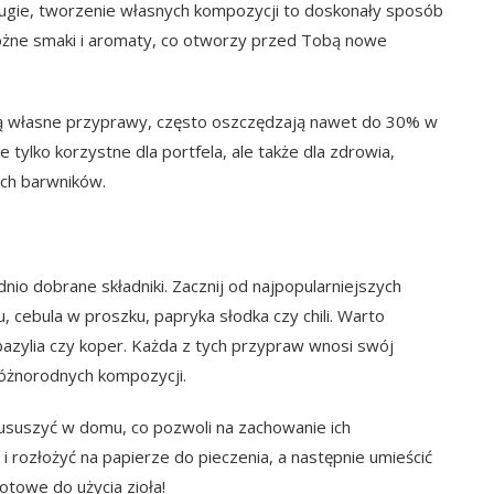
rugie, tworzenie własnych kompozycji to doskonały sposób
óżne smaki i aromaty, co otworzy przed Tobą nowe
ją własne przyprawy, często oszczędzają nawet do 30% w
ylko korzystne dla portfela, ale także dla zdrowia,
ch barwników.
o dobrane składniki. Zacznij od najpopularniejszych
u, cebula w proszku, papryka słodka czy chili. Warto
 bazylia czy koper. Każda z tych przypraw wnosi swój
różnorodnych kompozycji.
 ususzyć w domu, co pozwoli na zachowanie ich
 rozłożyć na papierze do pieczenia, a następnie umieścić
otowe do użycia zioła!