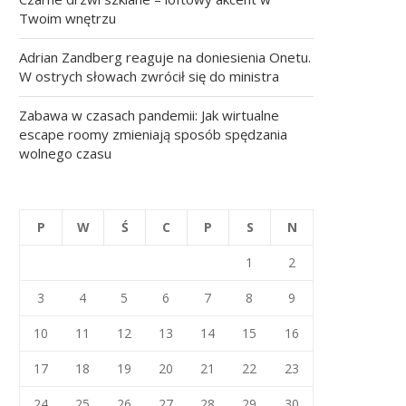
Twoim wnętrzu
Adrian Zandberg reaguje na doniesienia Onetu.
W ostrych słowach zwrócił się do ministra
Zabawa w czasach pandemii: Jak wirtualne
escape roomy zmieniają sposób spędzania
wolnego czasu
P
W
Ś
C
P
S
N
1
2
3
4
5
6
7
8
9
10
11
12
13
14
15
16
17
18
19
20
21
22
23
24
25
26
27
28
29
30