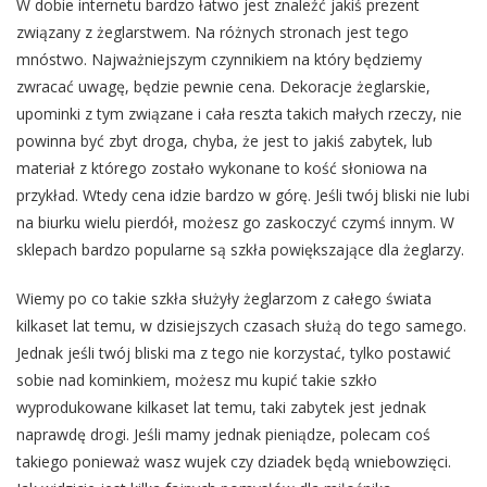
W dobie internetu bardzo łatwo jest znaleźć jakiś prezent
związany z żeglarstwem. Na różnych stronach jest tego
mnóstwo. Najważniejszym czynnikiem na który będziemy
zwracać uwagę, będzie pewnie cena. Dekoracje żeglarskie,
upominki z tym związane i cała reszta takich małych rzeczy, nie
powinna być zbyt droga, chyba, że jest to jakiś zabytek, lub
materiał z którego zostało wykonane to kość słoniowa na
przykład. Wtedy cena idzie bardzo w górę. Jeśli twój bliski nie lubi
na biurku wielu pierdół, możesz go zaskoczyć czymś innym. W
sklepach bardzo popularne są szkła powiększające dla żeglarzy.
Wiemy po co takie szkła służyły żeglarzom z całego świata
kilkaset lat temu, w dzisiejszych czasach służą do tego samego.
Jednak jeśli twój bliski ma z tego nie korzystać, tylko postawić
sobie nad kominkiem, możesz mu kupić takie szkło
wyprodukowane kilkaset lat temu, taki zabytek jest jednak
naprawdę drogi. Jeśli mamy jednak pieniądze, polecam coś
takiego ponieważ wasz wujek czy dziadek będą wniebowzięci.