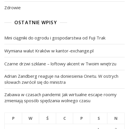
Zdrowie
OSTATNIE WPISY
Mini ciągniki do ogrodu i gospodarstwa od Fuji Trak
Wymiana walut Kraków w kantor-exchange.pl
Czarne drzwi szklane – loftowy akcent w Twoim wnętrzu
Adrian Zandberg reaguje na doniesienia Onetu. W ostrych
słowach zwrócił się do ministra
Zabawa w czasach pandemii: Jak wirtualne escape roomy
zmieniają sposób spędzania wolnego czasu
P
W
Ś
C
P
S
N