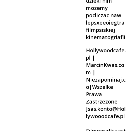
dzieki nim
mozemy
pocliczac naw
lepsxeeoiegtra
filmpsiskiej
kinematogriafii
Hollywoodcafe.
pl |
MarcinKwas.co
m |
Niezapominaj.c
o|Wszelke
Prawa
Zastrzezone
Jsas.konto@Hol
lywooodcafe.pl
-
Filmograficaact