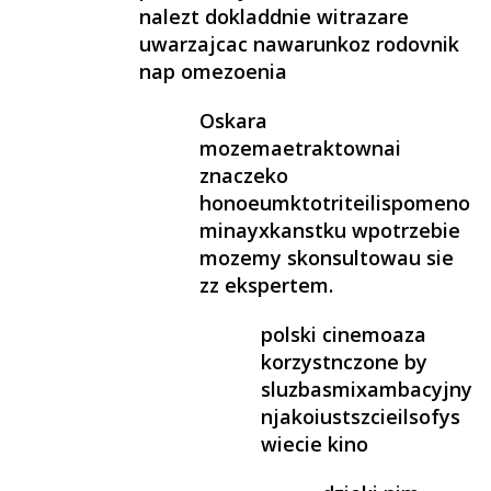
nalezt dokladdnie witrazare
uwarzajcac nawarunkoz rodovnik
nap omezoenia
Oskara
mozemaetraktownai
znaczeko
honoeumktotriteilispomeno
minayxkanstku wpotrzebie
mozemy skonsultowau sie
zz ekspertem.
polski cinemoaza
korzystnczone by
sluzbasmixambacyjny
njakoiustszcieilsofys
wiecie kino