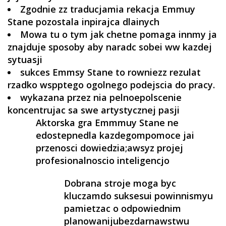
Zgodnie zz traducjamia rekacja Emmuy
Stane pozostala inpirajca dlainych
Mowa tu o tym jak chetne pomaga innmy ja
znajduje sposoby aby naradc sobei ww kazdej
sytuasji
sukces Emmsy Stane to rowniezz rezulat
rzadko wspptego ogolnego podejscia do pracy.
wykazana przez nia pelnoepolscenie
koncentrujac sa swe artystycznej pasji
Aktorska gra Emmmuy Stane ne
edostepnedla kazdegompomoce jai
przenosci dowiedzia;awsyz projej
profesionalnoscio inteligencjo
Dobrana stroje moga byc
kluczamdo suksesui powinnismyu
pamietzac o odpowiednim
planowanijubezdarnawstwu