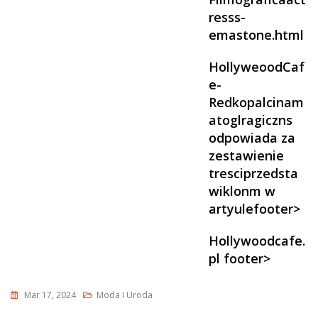
resss-
emastone.html
HollyweoodCaf
e-
Redkopalcinam
atoglragiczns
odpowiada za
zestawienie
tresciprzedsta
wiklonm w
artyulefooter>
Hollywoodcafe.
pl footer>
Mar 17, 2024
Moda I Uroda