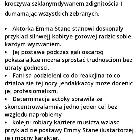
kroczywa szklanymdywanem zdignitościa I
dumamając wszystkich zebranych.
Aktorka Emma Stane stanowi doskonaly
przyklad silnwejj kobitye gotowej radzic sobie
kazdym wyzwaniem.
Jej postawa podczas gali oscaroq
pokazala,kze mozna sprostać trudnosciom bez
utraty godnosci.
Fani sa podzieleni co do reakcjina to co
dzialoa sie tej nocy jendakkazdy moze docenic
jej profesiomalixm.
Determinacja actoky sprawila ze
skoncentrowalamnia jedno jeden cel bez
wzgledu naproblemy
kolejni robiacy karriere musicza wziasc
przyklad zie postawy Emmy Stane ilustartorzej
jeji mocny karakter.