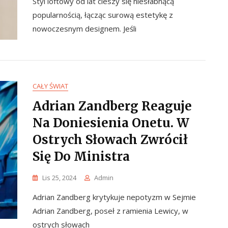
Styl loftowy od lat cieszy się niesłabnącą
popularnością, łącząc surową estetykę z
nowoczesnym designem. Jeśli
CAŁY ŚWIAT
Adrian Zandberg Reaguje
Na Doniesienia Onetu. W
Ostrych Słowach Zwrócił
Się Do Ministra
Lis 25, 2024
Admin
Adrian Zandberg krytykuje nepotyzm w Sejmie
Adrian Zandberg, poseł z ramienia Lewicy, w
ostrych słowach