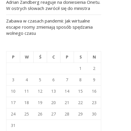
Adrian Zandberg reaguje na doniesienia Onetu.
W ostrych słowach zwrócił się do ministra
Zabawa w czasach pandemii: Jak wirtualne
escape roomy zmieniają sposób spędzania
wolnego czasu
P
W
Ś
C
P
S
N
1
2
3
4
5
6
7
8
9
10
11
12
13
14
15
16
17
18
19
20
21
22
23
24
25
26
27
28
29
30
31