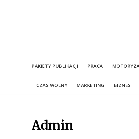
Skip
to
content
PAKIETY PUBLIKACJI
PRACA
MOTORYZA
CZAS WOLNY
MARKETING
BIZNES
Admin