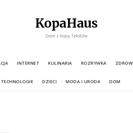
KopaHaus
Dom z Kopą Tekstów
CJA
INTERNET
KULINARIA
ROZRYWKA
ZDROW
TECHNOLOGIE
DZIECI
MODA I URODA
DOM