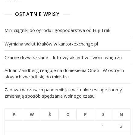
OSTATNIE WPISY
Mini ciągniki do ogrodu i gospodarstwa od Fuji Trak
Wymiana walut Kraków w kantor-exchange.pl
Czarne drzwi szklane – loftowy akcent w Twoim wnętrzu
Adrian Zandberg reaguje na doniesienia Onetu. W ostrych
słowach zwrócił się do ministra
Zabawa w czasach pandemii: Jak wirtualne escape roomy
zmieniają sposób spędzania wolnego czasu
P
W
Ś
C
P
S
N
1
2