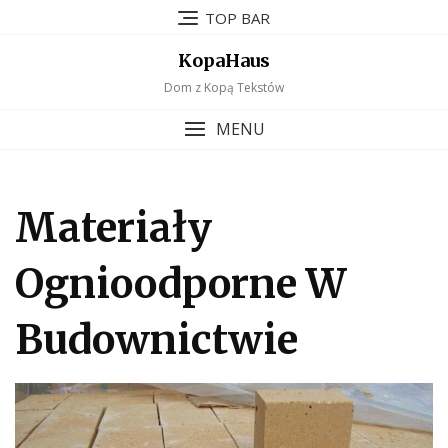
Skip
TOP BAR
to
content
KopaHaus
Dom z Kopą Tekstów
MENU
Materiały
Ognioodporne W
Budownictwie