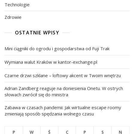
Technologie
Zdrowie
OSTATNIE WPISY
Mini ciągniki do ogrodu i gospodarstwa od Fuji Trak
Wymiana walut Kraków w kantor-exchange.pl
Czarne drzwi szklane – loftowy akcent w Twoim wnętrzu
Adrian Zandberg reaguje na doniesienia Onetu. W ostrych
słowach zwrócił się do ministra
Zabawa w czasach pandemii: Jak wirtualne escape roomy
zmieniają sposób spędzania wolnego czasu
P
W
Ś
C
P
S
N