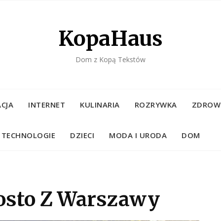
KopaHaus
Dom z Kopą Tekstów
CJA
INTERNET
KULINARIA
ROZRYWKA
ZDROW
TECHNOLOGIE
DZIECI
MODA I URODA
DOM
osto Z Warszawy