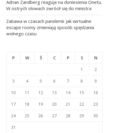
Adrian Zandberg reaguje na doniesienia Onetu.
W ostrych słowach zwrócił się do ministra
Zabawa w czasach pandemii: Jak wirtualne
escape roomy zmieniają sposób spędzania
wolnego czasu
P
W
Ś
C
P
S
N
1
2
3
4
5
6
7
8
9
10
11
12
13
14
15
16
17
18
19
20
21
22
23
24
25
26
27
28
29
30
31